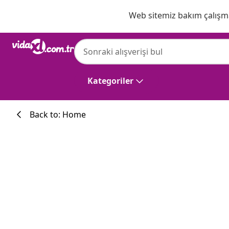
Önceki
Sonraki
Web sitemiz bakım çalışmas
Kategoriler
Back to: Home