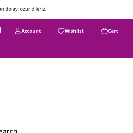
n dolayı özür dileriz.
Account
Wishlist
Cart
search