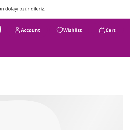
n dolayı özür dileriz.
Account
Wishlist
Cart