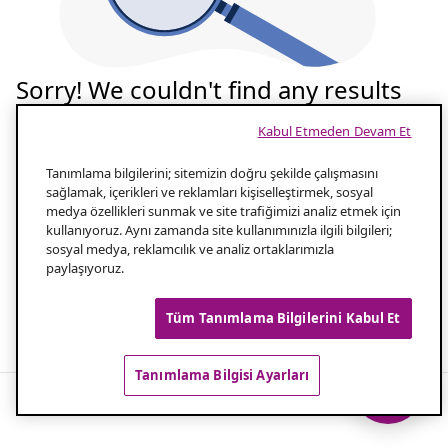
Sorry! We couldn't find any results
for your search
Kabul Etmeden Devam Et
Tekrar deneyelim
Tanımlama bilgilerini; sitemizin doğru şekilde çalışmasını
sağlamak, içerikleri ve reklamları kişiselleştirmek, sosyal
medya özellikleri sunmak ve site trafiğimizi analiz etmek için
Aramanızın yazılışını kontrol edin
1.0
kullanıyoruz. Aynı zamanda site kullanımınızla ilgili bilgileri;
sosyal medya, reklamcılık ve analiz ortaklarımızla
paylaşıyoruz.
Aramanız için daha az kelime kullanın
2.0
Tüm Tanımlama Bilgilerini Kabul Et
Popüler aramalar
Tanımlama Bilgisi Ayarları