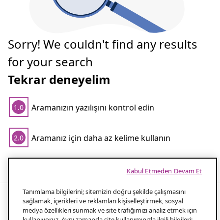
Sorry! We couldn't find any results
for your search
Tekrar deneyelim
Aramanızın yazılışını kontrol edin
1.0
Aramanız için daha az kelime kullanın
2.0
Popüler aramalar
Kabul Etmeden Devam Et
Tanımlama bilgilerini; sitemizin doğru şekilde çalışmasını
sağlamak, içerikleri ve reklamları kişiselleştirmek, sosyal
medya özellikleri sunmak ve site trafiğimizi analiz etmek için
Ev projeleriniz için derz dolgu
kullanıyoruz. Aynı zamanda site kullanımınızla ilgili bilgileri;