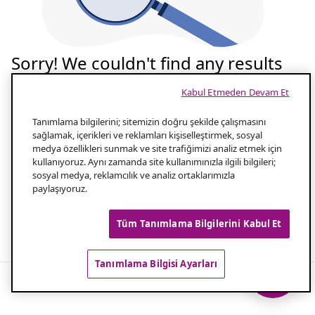
Sorry! We couldn't find any results
for your search
Kabul Etmeden Devam Et
Tekrar deneyelim
Tanımlama bilgilerini; sitemizin doğru şekilde çalışmasını
sağlamak, içerikleri ve reklamları kişiselleştirmek, sosyal
medya özellikleri sunmak ve site trafiğimizi analiz etmek için
Aramanızın yazılışını kontrol edin
1.0
kullanıyoruz. Aynı zamanda site kullanımınızla ilgili bilgileri;
sosyal medya, reklamcılık ve analiz ortaklarımızla
paylaşıyoruz.
Aramanız için daha az kelime kullanın
2.0
Tüm Tanımlama Bilgilerini Kabul Et
Popüler aramalar
Tanımlama Bilgisi Ayarları