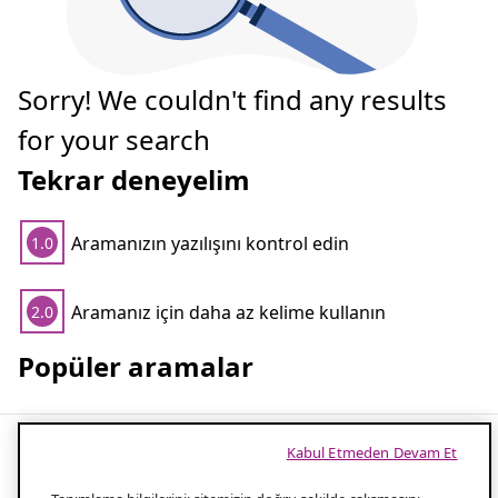
Sorry! We couldn't find any results
for your search
Tekrar deneyelim
Aramanızın yazılışını kontrol edin
1.0
Aramanız için daha az kelime kullanın
2.0
Popüler aramalar
Kabul Etmeden Devam Et
Banyo perdesi borusu – banyonuza