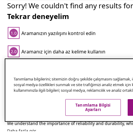
Sorry! We couldn't find any results fo
Tekrar deneyelim
Aramanızın yazılışını kontrol edin
1.0
Aramanız için daha az kelime kullanın
2.0
Popüler aramalar
Tanımlama bilgilerini; sitemizin doğru şekilde çalışmasını sağlamak, iç
sosyal medya özellikleri sunmak ve site trafiğimizi analiz etmek için
kullanımınızla ilgili bilgileri; sosyal medya, reklamcılık ve analiz orta
Explore the large assortment of shower pa
From shower spares to shower fittings and cabins – at vidaXL
Tanımlama Bilgisi
Ayarları
hose or smaller shower spare parts for a repair, you can alway
parts like shower heads, hoses, and brackets. These high-quali
We understand the importance of reliability and durability, whi
Daha fazla gör