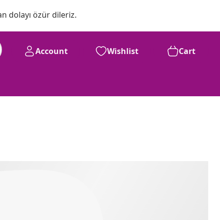
n dolayı özür dileriz.
Account
Wishlist
Cart