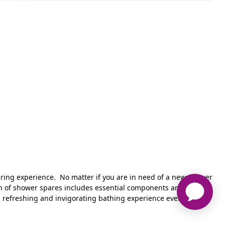
ring experience. No matter if you are in need of a new shower
tion of shower spares includes essential components and spare
a refreshing and invigorating bathing experience every time.