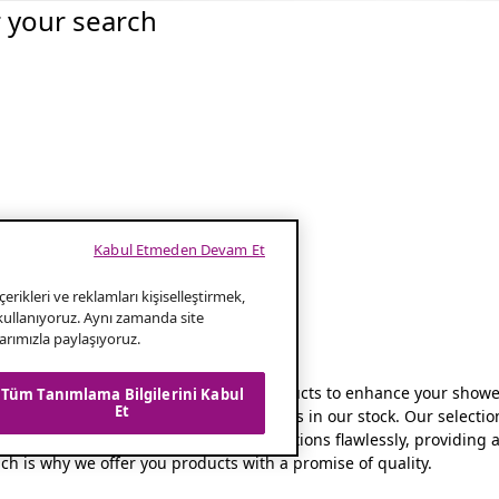
r your search
Kabul Etmeden Devam Et
erikleri ve reklamları kişiselleştirmek,
 kullanıyoruz. Aynı zamanda site
klarımızla paylaşıyoruz.
rts at vidaXL
 we offer a comprehensive range of products to enhance your showe
Tüm Tanımlama Bilgilerini Kabul
Et
s expect to find multiple different options in our stock. Our selec
ty spares ensure that your shower functions flawlessly, providing 
ch is why we offer you products with a promise of quality.