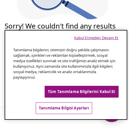
Sorry! We couldn't find any results
for your search
Kabul Etmeden Devam Et
Tekrar deneyelim
Tanımlama bilgilerini; sitemizin doğru şekilde çalışmasını
sağlamak, içerikleri ve reklamları kişiselleştirmek, sosyal
medya özellikleri sunmak ve site trafiğimizi analiz etmek için
Aramanızın yazılışını kontrol edin
1.0
kullanıyoruz. Aynı zamanda site kullanımınızla ilgili bilgileri;
sosyal medya, reklamcılık ve analiz ortaklarımızla
paylaşıyoruz.
Aramanız için daha az kelime kullanın
2.0
Tüm Tanımlama Bilgilerini Kabul Et
Popüler aramalar
Tanımlama Bilgisi Ayarları