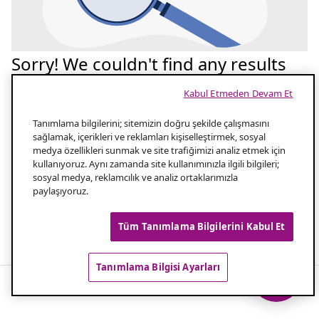
Sorry! We couldn't find any results
for your search
Kabul Etmeden Devam Et
Tekrar deneyelim
Tanımlama bilgilerini; sitemizin doğru şekilde çalışmasını
sağlamak, içerikleri ve reklamları kişiselleştirmek, sosyal
medya özellikleri sunmak ve site trafiğimizi analiz etmek için
Aramanızın yazılışını kontrol edin
1.0
kullanıyoruz. Aynı zamanda site kullanımınızla ilgili bilgileri;
sosyal medya, reklamcılık ve analiz ortaklarımızla
paylaşıyoruz.
Aramanız için daha az kelime kullanın
2.0
Tüm Tanımlama Bilgilerini Kabul Et
Popüler aramalar
Tanımlama Bilgisi Ayarları