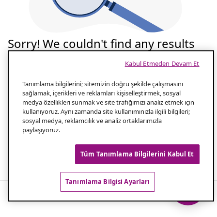
Sorry! We couldn't find any results
for your search
Kabul Etmeden Devam Et
Tekrar deneyelim
Tanımlama bilgilerini; sitemizin doğru şekilde çalışmasını
sağlamak, içerikleri ve reklamları kişiselleştirmek, sosyal
medya özellikleri sunmak ve site trafiğimizi analiz etmek için
Aramanızın yazılışını kontrol edin
1.0
kullanıyoruz. Aynı zamanda site kullanımınızla ilgili bilgileri;
sosyal medya, reklamcılık ve analiz ortaklarımızla
paylaşıyoruz.
Aramanız için daha az kelime kullanın
2.0
Tüm Tanımlama Bilgilerini Kabul Et
Popüler aramalar
Tanımlama Bilgisi Ayarları