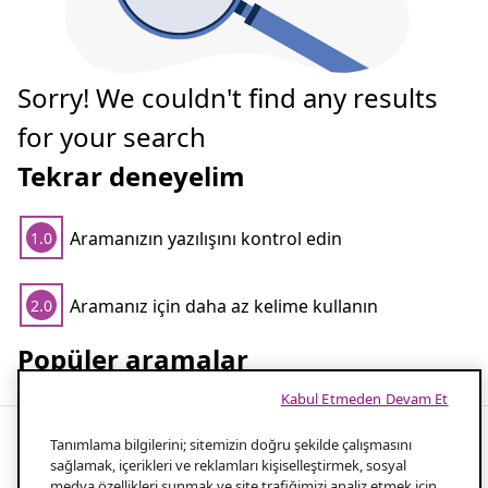
Sorry! We couldn't find any results
for your search
Tekrar deneyelim
Aramanızın yazılışını kontrol edin
1.0
Aramanız için daha az kelime kullanın
2.0
Popüler aramalar
Kabul Etmeden Devam Et
Tanımlama bilgilerini; sitemizin doğru şekilde çalışmasını
sağlamak, içerikleri ve reklamları kişiselleştirmek, sosyal
En beğenilen duş hortumlarıyla banyo
medya özellikleri sunmak ve site trafiğimizi analiz etmek için