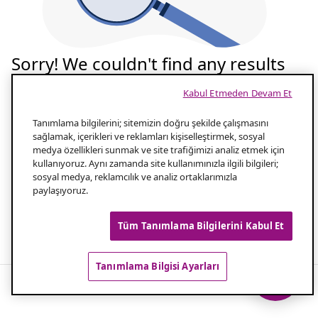
Sorry! We couldn't find any results
for your search
Kabul Etmeden Devam Et
Tekrar deneyelim
Tanımlama bilgilerini; sitemizin doğru şekilde çalışmasını
sağlamak, içerikleri ve reklamları kişiselleştirmek, sosyal
medya özellikleri sunmak ve site trafiğimizi analiz etmek için
Aramanızın yazılışını kontrol edin
1.0
kullanıyoruz. Aynı zamanda site kullanımınızla ilgili bilgileri;
sosyal medya, reklamcılık ve analiz ortaklarımızla
paylaşıyoruz.
Aramanız için daha az kelime kullanın
2.0
Tüm Tanımlama Bilgilerini Kabul Et
Popüler aramalar
Tanımlama Bilgisi Ayarları