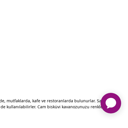
rde, mutfaklarda, kafe ve restoranlarda bulunurlar. Sadece
çin de kullanılabilirler. Cam bisküvi kavanozunuzu renklendirmek