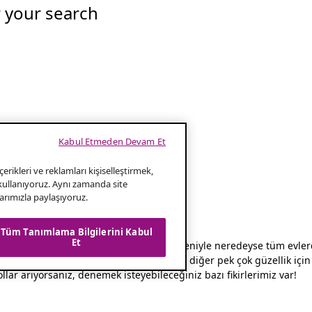
r your search
Kabul Etmeden Devam Et
erikleri ve reklamları kişiselleştirmek,
 kullanıyoruz. Aynı zamanda site
klarımızla paylaşıyoruz.
Tüm Tanımlama Bilgilerini Kabul
Et
ktadır. Tasarımları ve işlevsellikleri nedeniyle neredeyse tüm evle
itli ikramlar ve sergilenmesini istediğiniz diğer pek çok güzellik i
llar arıyorsanız, denemek isteyebileceğiniz bazı fikirlerimiz var!