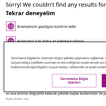
Sorry! We couldn't find any results fo
Tekrar deneyelim
Aramanızın yazılışını kontrol edin
1.0
Aramanız için daha az kelime kullanın
2.0
Popüler aramalar
Tanımlama bilgilerini; sitemizin doğru şekilde çalışmasını sağlamak, iç
sosyal medya özellikleri sunmak ve site trafiğimizi analiz etmek için
kullanımınızla ilgili bilgileri; sosyal medya, reklamcılık ve analiz orta
Bisküvi Kavanozunu Kullanmanın 3 Yolu
Tanımlama Bilgisi
Ayarları
Bisküvi kavanozları uzun zamandır yaygın bir şekilde kullanılma
bisküviler ve kurabiyeler için değil, aynı zamanda şekerler, çeş
ve ona evinize değişiklik katacak şekilde başka kullanımlar ve yo
Daha fazla gör