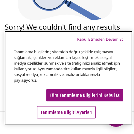
Sorry! We couldn't find any results
for your search
Kabul Etmeden Devam Et
Tekrar deneyelim
Tanımlama bilgilerini; sitemizin doğru şekilde çalışmasını
sağlamak, içerikleri ve reklamları kişiselleştirmek, sosyal
medya özellikleri sunmak ve site trafiğimizi analiz etmek için
Aramanızın yazılışını kontrol edin
1.0
kullanıyoruz. Aynı zamanda site kullanımınızla ilgili bilgileri;
sosyal medya, reklamcılık ve analiz ortaklarımızla
paylaşıyoruz.
Aramanız için daha az kelime kullanın
2.0
Tüm Tanımlama Bilgilerini Kabul Et
Popüler aramalar
Tanımlama Bilgisi Ayarları