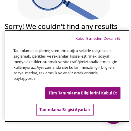
Sorry! We couldn't find any results
for your search
Kabul Etmeden Devam Et
Tekrar deneyelim
Tanımlama bilgilerini; sitemizin doğru şekilde çalışmasını
sağlamak, içerikleri ve reklamları kişiselleştirmek, sosyal
medya özellikleri sunmak ve site trafiğimizi analiz etmek için
Aramanızın yazılışını kontrol edin
1.0
kullanıyoruz. Aynı zamanda site kullanımınızla ilgili bilgileri;
sosyal medya, reklamcılık ve analiz ortaklarımızla
paylaşıyoruz.
Aramanız için daha az kelime kullanın
2.0
Tüm Tanımlama Bilgilerini Kabul Et
Popüler aramalar
Tanımlama Bilgisi Ayarları