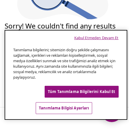
Sorry! We couldn't find any results
for your search
Kabul Etmeden Devam Et
Tekrar deneyelim
Tanımlama bilgilerini; sitemizin doğru şekilde çalışmasını
sağlamak, içerikleri ve reklamları kişiselleştirmek, sosyal
medya özellikleri sunmak ve site trafiğimizi analiz etmek için
Aramanızın yazılışını kontrol edin
1.0
kullanıyoruz. Aynı zamanda site kullanımınızla ilgili bilgileri;
sosyal medya, reklamcılık ve analiz ortaklarımızla
paylaşıyoruz.
Aramanız için daha az kelime kullanın
2.0
Tüm Tanımlama Bilgilerini Kabul Et
Popüler aramalar
Tanımlama Bilgisi Ayarları