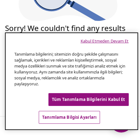
Sorry! We couldn't find any results
for your search
Kabul Etmeden Devam Et
Tekrar deneyelim
Tanımlama bilgilerini; sitemizin doğru şekilde çalışmasını
sağlamak, içerikleri ve reklamları kişiselleştirmek, sosyal
medya özellikleri sunmak ve site trafiğimizi analiz etmek için
Aramanızın yazılışını kontrol edin
1.0
kullanıyoruz. Aynı zamanda site kullanımınızla ilgili bilgileri;
sosyal medya, reklamcılık ve analiz ortaklarımızla
paylaşıyoruz.
Aramanız için daha az kelime kullanın
2.0
Tüm Tanımlama Bilgilerini Kabul Et
Popüler aramalar
Tanımlama Bilgisi Ayarları