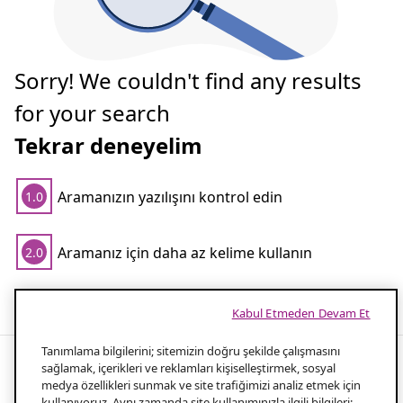
Sorry! We couldn't find any results
for your search
Tekrar deneyelim
Aramanızın yazılışını kontrol edin
1.0
Aramanız için daha az kelime kullanın
2.0
Popüler aramalar
Kabul Etmeden Devam Et
Tanımlama bilgilerini; sitemizin doğru şekilde çalışmasını
sağlamak, içerikleri ve reklamları kişiselleştirmek, sosyal
medya özellikleri sunmak ve site trafiğimizi analiz etmek için
Enjoy great outdoor fun with garden
kullanıyoruz. Aynı zamanda site kullanımınızla ilgili bilgileri;