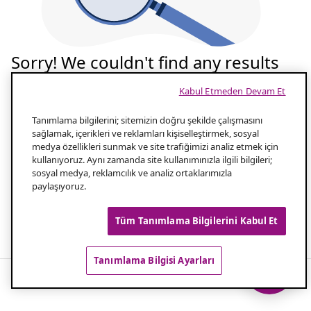
Sorry! We couldn't find any results
for your search
Kabul Etmeden Devam Et
Tekrar deneyelim
Tanımlama bilgilerini; sitemizin doğru şekilde çalışmasını
sağlamak, içerikleri ve reklamları kişiselleştirmek, sosyal
medya özellikleri sunmak ve site trafiğimizi analiz etmek için
Aramanızın yazılışını kontrol edin
1.0
kullanıyoruz. Aynı zamanda site kullanımınızla ilgili bilgileri;
sosyal medya, reklamcılık ve analiz ortaklarımızla
paylaşıyoruz.
Aramanız için daha az kelime kullanın
2.0
Tüm Tanımlama Bilgilerini Kabul Et
Popüler aramalar
Tanımlama Bilgisi Ayarları