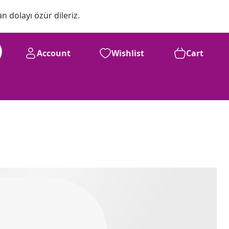
n dolayı özür dileriz.
Account
Wishlist
Cart