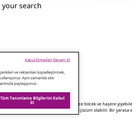
r your search
Kabul Etmeden Devam Et
erikleri ve reklamları kişiselleştirmek,
 kullanıyoruz. Aynı zamanda site
klarımızla paylaşıyoruz.
Tüm Tanımlama Bilgilerini Kabul
Et
ukça faydalı hayvanlardır. Bir saatte binlerce böcek ve haşere yiyebil
n evinize bir yarasa evi kurmak iyi bir çözüm olabilir. Bir yarasa 