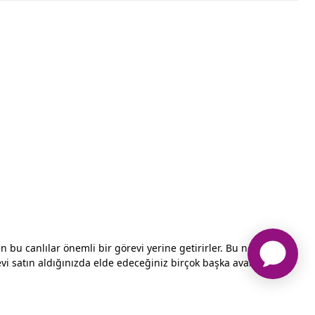
en bu canlılar önemli bir görevi yerine getirirler. Bu nedenle,
evi satın aldığınızda elde edeceğiniz birçok başka avantajlar da