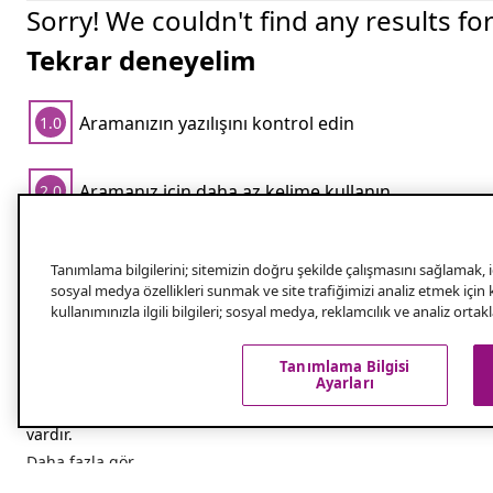
Sorry! We couldn't find any results fo
Tekrar deneyelim
Aramanızın yazılışını kontrol edin
1.0
Aramanız için daha az kelime kullanın
2.0
Popüler aramalar
Tanımlama bilgilerini; sitemizin doğru şekilde çalışmasını sağlamak, iç
sosyal medya özellikleri sunmak ve site trafiğimizi analiz etmek için
kullanımınızla ilgili bilgileri; sosyal medya, reklamcılık ve analiz orta
Neden Yarasa Evi Almalısınız?
Tanımlama Bilgisi
Ayarları
Yarasalar, etraftaki sivrisinekleri ve diğer haşereleri yiyen old
bölgenizdeki artan
zararlı böcek
popülasyonunu kontrol etmek içi
vardır.
Daha fazla gör