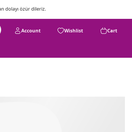
n dolayı özür dileriz.
Account
Wishlist
Cart