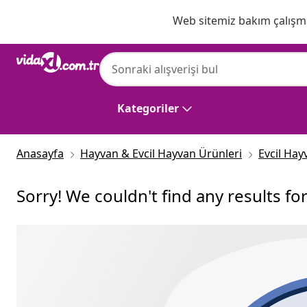
Önceki
Sonraki
Web sitemiz bakım çalışmas
Kategoriler
Anasayfa
Hayvan & Evcil Hayvan Ürünleri
Evcil Hay
Sorry! We couldn't find any results fo