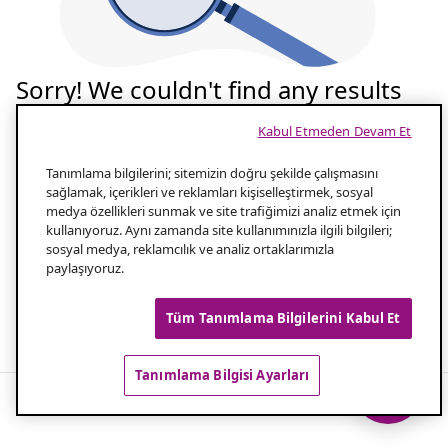
Sorry! We couldn't find any results
for your search
Kabul Etmeden Devam Et
Tekrar deneyelim
Tanımlama bilgilerini; sitemizin doğru şekilde çalışmasını
sağlamak, içerikleri ve reklamları kişiselleştirmek, sosyal
medya özellikleri sunmak ve site trafiğimizi analiz etmek için
Aramanızın yazılışını kontrol edin
1.0
kullanıyoruz. Aynı zamanda site kullanımınızla ilgili bilgileri;
sosyal medya, reklamcılık ve analiz ortaklarımızla
paylaşıyoruz.
Aramanız için daha az kelime kullanın
2.0
Tüm Tanımlama Bilgilerini Kabul Et
Popüler aramalar
Tanımlama Bilgisi Ayarları