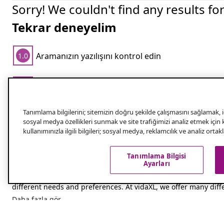
Sorry! We couldn't find any results fo
Tekrar deneyelim
Aramanızın yazılışını kontrol edin
1.0
Aramanız için daha az kelime kullanın
2.0
Popüler aramalar
Tanımlama bilgilerini; sitemizin doğru şekilde çalışmasını sağlamak, iç
sosyal medya özellikleri sunmak ve site trafiğimizi analiz etmek için
kullanımınızla ilgili bilgileri; sosyal medya, reklamcılık ve analiz orta
Tanımlama Bilgisi
Maximise your space with clothes storage
Ayarları
Efficient clothes storage is essential for maintaining an organi
different needs and preferences. At vidaXL, we offer many differ
Daha fazla gör