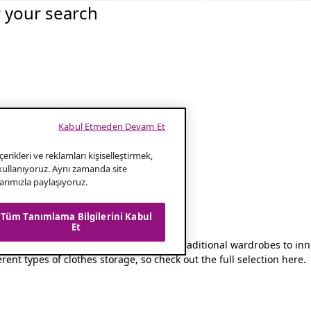
r your search
Kabul Etmeden Devam Et
erikleri ve reklamları kişiselleştirmek,
 kullanıyoruz. Aynı zamanda site
klarımızla paylaşıyoruz.
Tüm Tanımlama Bilgilerini Kabul
Et
sed and clutter-free living space. From traditional wardrobes to inn
ent types of clothes storage, so check out the full selection here.