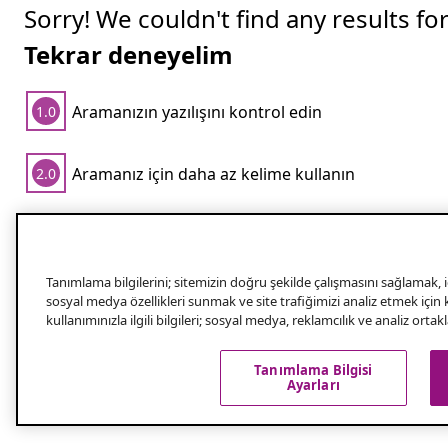
Sorry! We couldn't find any results fo
Tekrar deneyelim
Aramanızın yazılışını kontrol edin
1.0
Aramanız için daha az kelime kullanın
2.0
Popüler aramalar
Tanımlama bilgilerini; sitemizin doğru şekilde çalışmasını sağlamak, iç
sosyal medya özellikleri sunmak ve site trafiğimizi analiz etmek için
En iyi sabunluk nasıl seçilir?
kullanımınızla ilgili bilgileri; sosyal medya, reklamcılık ve analiz orta
Sabunluk, duşakabin kenarlarınızın ve tezgahınızın çirkin sabun 
Tanımlama Bilgisi
yumuşatır ve çözer. İyi bir sabunluk, kalıp sabununuzu nereye
Ayarları
Daha fazla gör