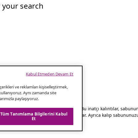
r your search
Kabul Etmeden Devam Et
erikleri ve reklamları kişiselleştirmek,
 kullanıyoruz. Aynı zamanda site
klarımızla paylaşıyoruz.
kalıntılarıyla kirlenmesine engel olur. Bu inatçı kalıntılar, sabunu
Tüm Tanımlama Bilgilerini Kabul
 koyarsanız koyun, kuru, katı ve temiz tutar. Ayrıca kalıp sabunun
Et