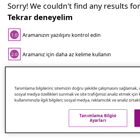
Sorry! We couldn't find any results fo
Tekrar deneyelim
Aramanızın yazılışını kontrol edin
1.0
Aramanız için daha az kelime kullanın
2.0
Popüler aramalar
Tanımlama bilgilerini; sitemizin doğru şekilde çalışmasını sağlamak, iç
sosyal medya özellikleri sunmak ve site trafiğimizi analiz etmek için
Keep your towels in check with the right to
kullanımınızla ilgili bilgileri; sosyal medya, reklamcılık ve analiz orta
Have you ever struggled to find a place to hang your towels? Tha
Tanımlama Bilgisi
and adds a touch of style. Let’s take a closer look at why ever
Ayarları
Daha fazla gör