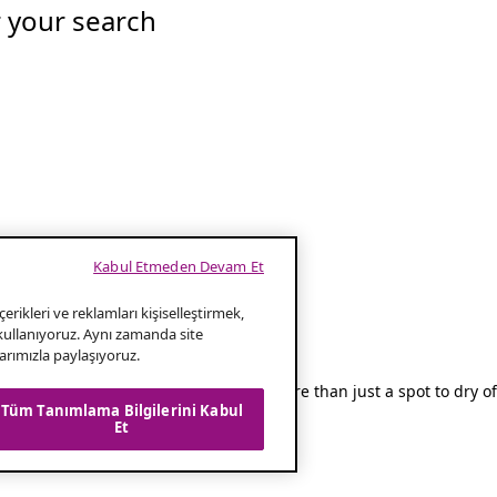
r your search
Kabul Etmeden Devam Et
erikleri ve reklamları kişiselleştirmek,
 kullanıyoruz. Aynı zamanda site
wel rail
klarımızla paylaşıyoruz.
t’s where a towel rail comes in. It’s more than just a spot to dry o
Tüm Tanımlama Bilgilerini Kabul
y bathroom needs one.
Et