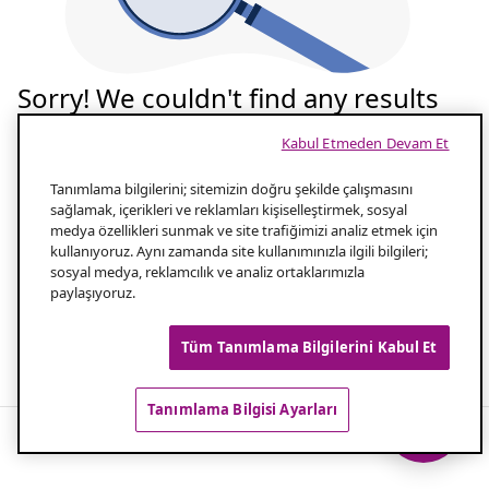
Sorry! We couldn't find any results
for your search
Kabul Etmeden Devam Et
Tekrar deneyelim
Tanımlama bilgilerini; sitemizin doğru şekilde çalışmasını
sağlamak, içerikleri ve reklamları kişiselleştirmek, sosyal
medya özellikleri sunmak ve site trafiğimizi analiz etmek için
Aramanızın yazılışını kontrol edin
1.0
kullanıyoruz. Aynı zamanda site kullanımınızla ilgili bilgileri;
sosyal medya, reklamcılık ve analiz ortaklarımızla
paylaşıyoruz.
Aramanız için daha az kelime kullanın
2.0
Tüm Tanımlama Bilgilerini Kabul Et
Popüler aramalar
Tanımlama Bilgisi Ayarları