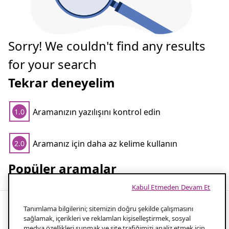
Sorry! We couldn't find any results
for your search
Tekrar deneyelim
Aramanızın yazılışını kontrol edin
1.0
Aramanız için daha az kelime kullanın
2.0
Popüler aramalar
Kabul Etmeden Devam Et
Tanımlama bilgilerini; sitemizin doğru şekilde çalışmasını
sağlamak, içerikleri ve reklamları kişiselleştirmek, sosyal
Mumlarla rahat bir ortam yaratın
medya özellikleri sunmak ve site trafiğimizi analiz etmek için