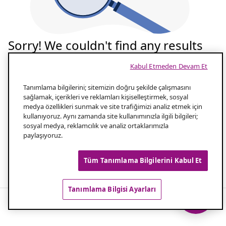
Sorry! We couldn't find any results
for your search
Kabul Etmeden Devam Et
Tekrar deneyelim
Tanımlama bilgilerini; sitemizin doğru şekilde çalışmasını
sağlamak, içerikleri ve reklamları kişiselleştirmek, sosyal
medya özellikleri sunmak ve site trafiğimizi analiz etmek için
Aramanızın yazılışını kontrol edin
1.0
kullanıyoruz. Aynı zamanda site kullanımınızla ilgili bilgileri;
sosyal medya, reklamcılık ve analiz ortaklarımızla
paylaşıyoruz.
Aramanız için daha az kelime kullanın
2.0
Tüm Tanımlama Bilgilerini Kabul Et
Popüler aramalar
Tanımlama Bilgisi Ayarları