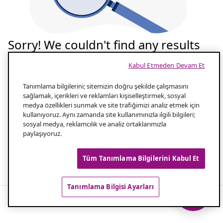
Sorry! We couldn't find any results
for your search
Kabul Etmeden Devam Et
Tekrar deneyelim
Tanımlama bilgilerini; sitemizin doğru şekilde çalışmasını
sağlamak, içerikleri ve reklamları kişiselleştirmek, sosyal
medya özellikleri sunmak ve site trafiğimizi analiz etmek için
Aramanızın yazılışını kontrol edin
1.0
kullanıyoruz. Aynı zamanda site kullanımınızla ilgili bilgileri;
sosyal medya, reklamcılık ve analiz ortaklarımızla
paylaşıyoruz.
Aramanız için daha az kelime kullanın
2.0
Tüm Tanımlama Bilgilerini Kabul Et
Popüler aramalar
Tanımlama Bilgisi Ayarları