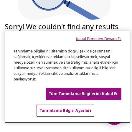
Sorry! We couldn't find any results
for your search
Kabul Etmeden Devam Et
Tekrar deneyelim
Tanımlama bilgilerini; sitemizin doğru şekilde çalışmasını
sağlamak, içerikleri ve reklamları kişiselleştirmek, sosyal
medya özellikleri sunmak ve site trafiğimizi analiz etmek için
Aramanızın yazılışını kontrol edin
1.0
kullanıyoruz. Aynı zamanda site kullanımınızla ilgili bilgileri;
sosyal medya, reklamcılık ve analiz ortaklarımızla
paylaşıyoruz.
Aramanız için daha az kelime kullanın
2.0
Tüm Tanımlama Bilgilerini Kabul Et
Popüler aramalar
Tanımlama Bilgisi Ayarları