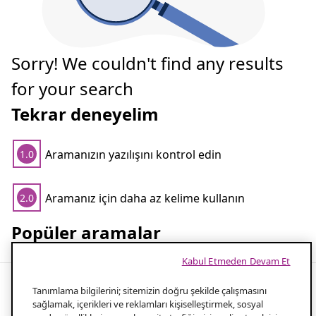
Sorry! We couldn't find any results
for your search
Tekrar deneyelim
Aramanızın yazılışını kontrol edin
1.0
Aramanız için daha az kelime kullanın
2.0
Popüler aramalar
Kabul Etmeden Devam Et
Tanımlama bilgilerini; sitemizin doğru şekilde çalışmasını
sağlamak, içerikleri ve reklamları kişiselleştirmek, sosyal
Enhance your dining space with a