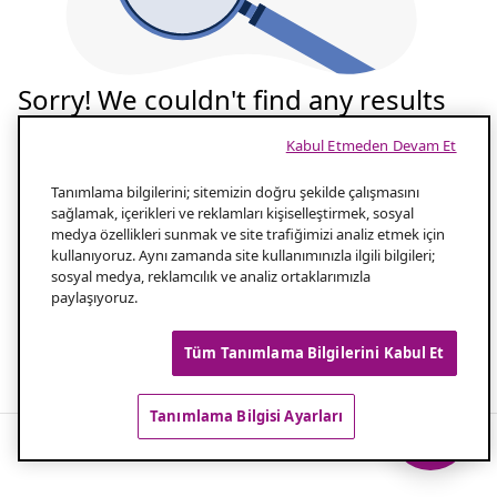
Sorry! We couldn't find any results
for your search
Kabul Etmeden Devam Et
Tekrar deneyelim
Tanımlama bilgilerini; sitemizin doğru şekilde çalışmasını
sağlamak, içerikleri ve reklamları kişiselleştirmek, sosyal
medya özellikleri sunmak ve site trafiğimizi analiz etmek için
Aramanızın yazılışını kontrol edin
1.0
kullanıyoruz. Aynı zamanda site kullanımınızla ilgili bilgileri;
sosyal medya, reklamcılık ve analiz ortaklarımızla
paylaşıyoruz.
Aramanız için daha az kelime kullanın
2.0
Tüm Tanımlama Bilgilerini Kabul Et
Popüler aramalar
Tanımlama Bilgisi Ayarları