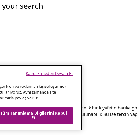
r your search
Kabul Etmeden Devam Et
erikleri ve reklamları kişiselleştirmek,
 kullanıyoruz. Aynı zamanda site
klarımızla paylaşıyoruz.
l çekicilik katmanın harika bir yoludur. Gündelik bir kıyafetin harika
Tüm Tanımlama Bilgilerini Kabul
rklı malzemeler, şekiller ve boyutlarda bulunabilir. Bu ise tercih yap
Et