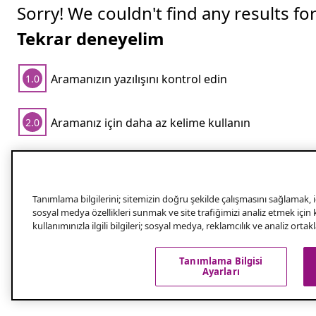
Sorry! We couldn't find any results fo
Tekrar deneyelim
Aramanızın yazılışını kontrol edin
1.0
Aramanız için daha az kelime kullanın
2.0
Popüler aramalar
Tanımlama bilgilerini; sitemizin doğru şekilde çalışmasını sağlamak, iç
sosyal medya özellikleri sunmak ve site trafiğimizi analiz etmek için
Eviniz için doğru saksıları nasıl seçersiniz?
kullanımınızla ilgili bilgileri; sosyal medya, reklamcılık ve analiz orta
İster iç ister dış kısımlarda kullanılsın, saksılar evinize görse
Tanımlama Bilgisi
anında harika bir hava getirecektir. Bununla birlikte, saksılar fa
Ayarları
Daha fazla gör