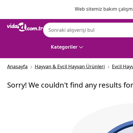
Önceki
Sonraki
Web sitemiz bakım çalışmas
Kategoriler
Anasayfa
Hayvan & Evcil Hayvan Ürünleri
Evcil Hay
Sorry! We couldn't find any results fo