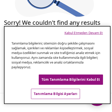
Sorry! We couldn't find any results
for your search
Kabul Etmeden Devam Et
Tekrar deneyelim
Tanımlama bilgilerini; sitemizin doğru şekilde çalışmasını
sağlamak, içerikleri ve reklamları kişiselleştirmek, sosyal
medya özellikleri sunmak ve site trafiğimizi analiz etmek için
Aramanızın yazılışını kontrol edin
1.0
kullanıyoruz. Aynı zamanda site kullanımınızla ilgili bilgileri;
sosyal medya, reklamcılık ve analiz ortaklarımızla
paylaşıyoruz.
Aramanız için daha az kelime kullanın
2.0
Tüm Tanımlama Bilgilerini Kabul Et
Popüler aramalar
Tanımlama Bilgisi Ayarları