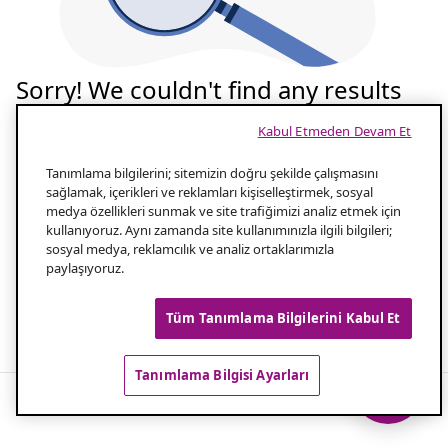
Sorry! We couldn't find any results
for your search
Kabul Etmeden Devam Et
Tekrar deneyelim
Tanımlama bilgilerini; sitemizin doğru şekilde çalışmasını
sağlamak, içerikleri ve reklamları kişiselleştirmek, sosyal
medya özellikleri sunmak ve site trafiğimizi analiz etmek için
Aramanızın yazılışını kontrol edin
1.0
kullanıyoruz. Aynı zamanda site kullanımınızla ilgili bilgileri;
sosyal medya, reklamcılık ve analiz ortaklarımızla
paylaşıyoruz.
Aramanız için daha az kelime kullanın
2.0
Tüm Tanımlama Bilgilerini Kabul Et
Popüler aramalar
Tanımlama Bilgisi Ayarları