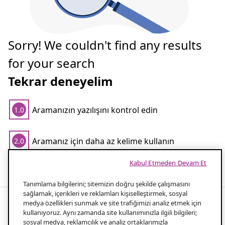
Sorry! We couldn't find any results
for your search
Tekrar deneyelim
Aramanızın yazılışını kontrol edin
1.0
Aramanız için daha az kelime kullanın
2.0
Popüler aramalar
Kabul Etmeden Devam Et
Tanımlama bilgilerini; sitemizin doğru şekilde çalışmasını
sağlamak, içerikleri ve reklamları kişiselleştirmek, sosyal
medya özellikleri sunmak ve site trafiğimizi analiz etmek için
kullanıyoruz. Aynı zamanda site kullanımınızla ilgili bilgileri;
Inflate Your Air Beds Quickly and
sosyal medya, reklamcılık ve analiz ortaklarımızla